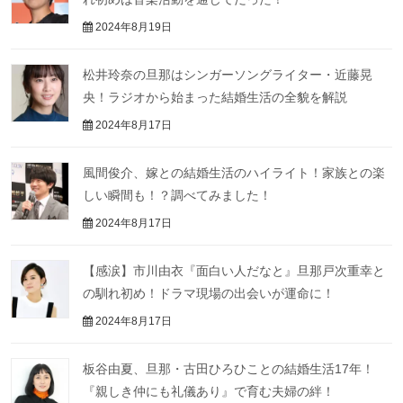
2024年8月19日
松井玲奈の旦那はシンガーソングライター・近藤晃
央！ラジオから始まった結婚生活の全貌を解説
2024年8月17日
風間俊介、嫁との結婚生活のハイライト！家族との楽
しい瞬間も！？調べてみました！
2024年8月17日
【感涙】市川由衣『面白い人だなと』旦那戸次重幸と
の馴れ初め！ドラマ現場の出会いが運命に！
2024年8月17日
板谷由夏、旦那・古田ひろひことの結婚生活17年！
『親しき仲にも礼儀あり』で育む夫婦の絆！