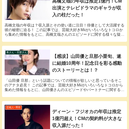
高橋文哉の年収は推定1億円！CM
出演とテレビドラマのギャラが収
入の柱だった！
高橋文哉の年収は？収入源とその使い道に注目！俳優として大活躍する
彼の秘密に迫る！ この記事では、芸能大好きMiiがいろいろなトコロか
ら集めた情報をもとに、高橋文哉さんのエピソードに関する様々な疑問
に答えていきます。 「高橋文哉 年収」という...
奥さん・旦那さん
【感涙】山田優と旦那小栗旬、遂
に結婚10周年！記念日を彩る感動
のストーリーとは！？
「山田優 旦那」という話題についての情報が欲しいと思っているそこ
のアナタ必見！ この記事では、芸能大好きMiiがいろいろなトコロから
集めた情報をもとに、山田優さんのエピソードやパートナーに関する
様々な疑問に答えていきます。 山田優さんと山田...
芸能人ｰ男性
ディーン・フジオカの年収は推定
1億円超え！CMの契約料が大きな
収入源だった！