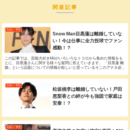
関連記事
芸能人ｰ男性
Snow Man目黒蓮は離婚していな
い！今は仕事に全力投球でファン
感動！？
この記事では、芸能大好きMiiがいろいろなトコロから集めた情報をも
とに、目黒蓮さんに関する様々な疑問に答えていきます。 「目黒蓮 離
婚」という話題についての情報が欲しいと思っているそこのアナタ必
見！ 目黒蓮さんにまつわるエピソードについて1...
芸能人ｰ男性
松坂桃李は離婚していない！戸田
恵梨香との絆が今も強固で家庭は
安泰！？
芸能人ｰ男性