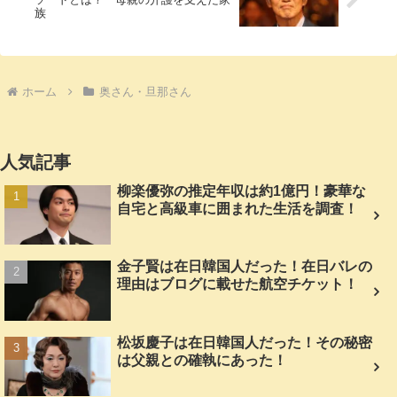
族
ホーム
奥さん・旦那さん
人気記事
柳楽優弥の推定年収は約1億円！豪華な
自宅と高級車に囲まれた生活を調査！
金子賢は在日韓国人だった！在日バレの
理由はブログに載せた航空チケット！
松坂慶子は在日韓国人だった！その秘密
は父親との確執にあった！