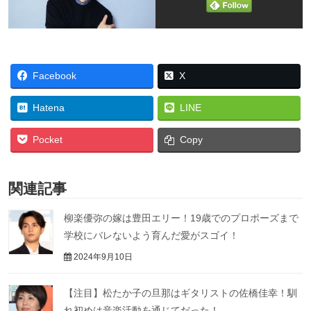
Facebook
X
Hatena
LINE
Pocket
Copy
関連記事
柳楽優弥の嫁は豊田エリー！19歳でのプロポーズまで
学校にバレないよう育んだ愛がスゴイ！
2024年9月10日
【注目】松たか子の旦那はギタリストの佐橋佳幸！馴
れ初めは音楽活動を通じてだった！