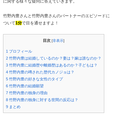
に関する様々な疑問に答えていきます。
竹野内豊さんと竹野内豊さんのパートナーのエピソードに
ついて
1分
で目を通せますよ！
目次
[
非表示
]
1
プロフィール
2
竹野内豊は結婚しているのか？妻は？嫁は誰なのか？
3
竹野内豊に結婚歴や離婚歴はあるのか？子どもは？
4
竹野内豊の噂された歴代カノジョは？
5
竹野内豊の好きな女性のタイプ
6
竹野内豊の結婚願望
7
竹野内豊の独身の理由
8
竹野内豊の独身に対する世間の反応は？
9
まとめ