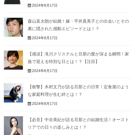
2024年8月17日
森山直太朗が結婚！嫁・平井真美子との出会いとその
裏に隠された感動エピソードとは！？
2024年8月17日
【感涙】滝川クリステルと旦那の愛が深まる瞬間！家
族で迎える特別な日とは！？【注目】
2024年8月17日
【衝撃】木村文乃が語る旦那との日常！定食屋のよう
な家庭料理が生む絆とは！？
2024年8月17日
【必見】中谷美紀が語る旦那との結婚生活！オースト
リアでの日々の楽しみとは！？