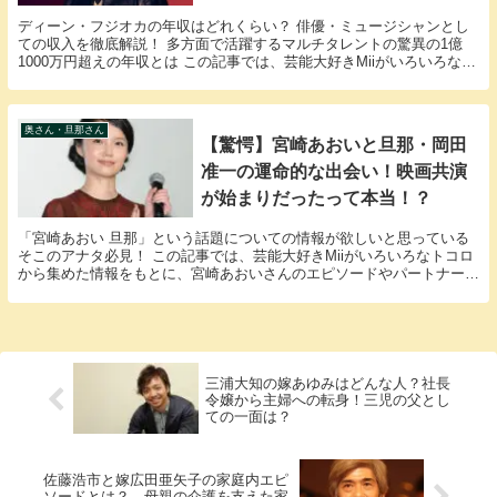
ディーン・フジオカの年収はどれくらい？ 俳優・ミュージシャンとし
ての収入を徹底解説！ 多方面で活躍するマルチタレントの驚異の1億
1000万円超えの年収とは この記事では、芸能大好きMiiがいろいろなト
コロから集めた情報をもとに、ディーン・フ...
奥さん・旦那さん
【驚愕】宮崎あおいと旦那・岡田
准一の運命的な出会い！映画共演
が始まりだったって本当！？
「宮崎あおい 旦那」という話題についての情報が欲しいと思っている
そこのアナタ必見！ この記事では、芸能大好きMiiがいろいろなトコロ
から集めた情報をもとに、宮崎あおいさんのエピソードやパートナーに
関する様々な疑問に答えていきます。 宮崎あお...
三浦大知の嫁あゆみはどんな人？社長
令嬢から主婦への転身！三児の父とし
ての一面は？
佐藤浩市と嫁広田亜矢子の家庭内エピ
ソードとは？ 母親の介護を支えた家