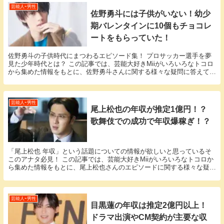
芸能人ｰ男性
佐野勇斗には子供がいない！幼少
期バレンタインに10個もチョコレ
ートをもらっていた！
佐野勇斗の子供時代にまつわるエピソード集！ プロサッカー選手を夢
見た少年時代とは？ この記事では、芸能大好きMiiがいろいろなトコロ
から集めた情報をもとに、佐野勇斗さんに関する様々な疑問に答えてい
きます。 「佐野勇斗 子供」という話題につい...
芸能人ｰ男性
尾上松也の年収が推定1億円！？
歌舞伎での成功で年収爆稼ぎ！？
「尾上松也 年収」という話題についての情報が欲しいと思っているそ
このアナタ必見！ この記事では、芸能大好きMiiがいろいろなトコロか
ら集めた情報をもとに、尾上松也さんのエピソードに関する様々な疑問
に答えていきます。 尾上松也さんと尾上松也さ...
芸能人ｰ男性
目黒蓮の年収は推定2億円以上！
ドラマ出演やCM契約が主要な収