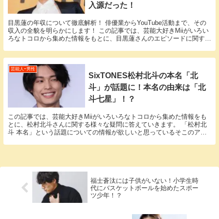
入源だった！
目黒蓮の年収について徹底解析！ 俳優業からYouTube活動まで、その
収入の全貌を明らかにします！ この記事では、芸能大好きMiiがいろい
ろなトコロから集めた情報をもとに、目黒蓮さんのエピソードに関する
様々な疑問に答えていきます。 「目黒蓮...
芸能人ｰ男性
SixTONES松村北斗の本名「北
斗」が話題に！本名の由来は「北
斗七星」！？
この記事では、芸能大好きMiiがいろいろなトコロから集めた情報をも
とに、松村北斗さんに関する様々な疑問に答えていきます。 「松村北
斗 本名」という話題についての情報が欲しいと思っているそこのアナ
タ必見！松村北斗さんの本名にまつわるエピソード...
福士蒼汰には子供がいない！小学生時
代にバスケットボールを始めたスポー
ツ少年！？