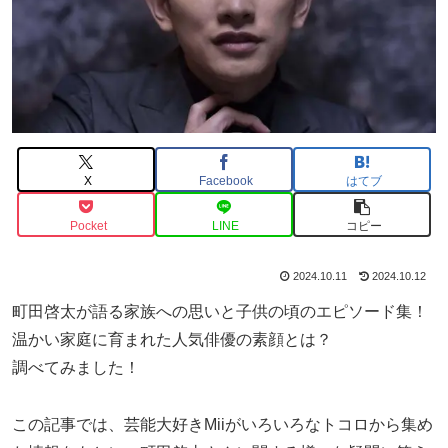
X
Facebook
はてブ
Pocket
LINE
コピー
2024.10.11
2024.10.12
町田啓太が語る家族への思いと子供の頃のエピソード集！
温かい家庭に育まれた人気俳優の素顔とは？
調べてみました！
この記事では、芸能大好きMiiがいろいろなトコロから集め