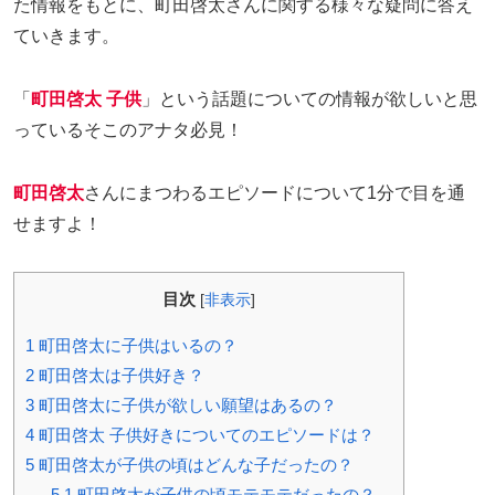
た情報をもとに、町田啓太さんに関する様々な疑問に答え
ていきます。
「
町田啓太 子供
」という話題についての情報が欲しいと思
っているそこのアナタ必見！
町田啓太
さんにまつわるエピソードについて1分で目を通
せますよ！
目次
[
非表示
]
1
町田啓太に子供はいるの？
2
町田啓太は子供好き？
3
町田啓太に子供が欲しい願望はあるの？
4
町田啓太 子供好きについてのエピソードは？
5
町田啓太が子供の頃はどんな子だったの？
5.1
町田啓太が子供の頃モテモテだったの？