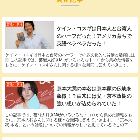
関連記事
芸能人ｰ男性
ケイン・コスギは日本人と台湾人
のハーフだった！アメリカ育ちで
英語ペラペラだった！
ケイン・コスギは日本と台湾のハーフ！その多文化的な背景と活躍に注
目 この記事では、芸能大好きMiiがいろいろなトコロから集めた情報を
もとに、ケイン・コスギさんに関する様々な疑問に答えていきます。
「ケイン・コスギ ハーフ」という話題について...
芸能人ｰ男性
京本大我の本名は京本家の伝統を
象徴！？由来には父・京本政樹の
強い想いが込められていた！
この記事では、芸能大好きMiiがいろいろなトコロから集めた情報をも
とに、京本大我さんに関する様々な疑問に答えていきます。 「京本大
我 本名」という話題についての情報が欲しいと思っているそこのアナ
タ必見！ 京本大我さんの本名にまつわるエピソー...