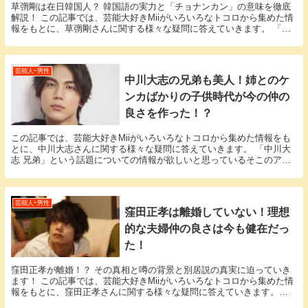
草彅剛は在日韓国人？ 韓国語の実力と「チョナンカン」の意味を徹底
解説！ この記事では、芸能大好きMiiがいろいろなトコロから集めた情
報をもとに、草彅剛さんに関する様々な疑問に答えていきます。 「草
彅剛 在日」という話題についての情報が欲しい...
芸能人ｰ男性
中川大志の兄弟も美人！姉とのケ
ンカばかりの子供時代が今の仲の
良さを作った！？
この記事では、芸能大好きMiiがいろいろなトコロから集めた情報をも
とに、中川大志さんに関する様々な疑問に答えていきます。 「中川大
志 兄弟」という話題についての情報が欲しいと思っているそこのアナ
タ必見！ 中川大志さんにまつわるエピソードにつ...
芸能人ｰ男性
窪田正孝は離婚していない！理想
的な夫婦仲の良さは今も健在だっ
た！
窪田正孝が離婚！？ その真相と噂の背景と別居説の真実に迫っていき
ます！ この記事では、芸能大好きMiiがいろいろなトコロから集めた情
報をもとに、窪田正孝さんに関する様々な疑問に答えていきます。
「窪田正孝 離婚」という話題についての情報が欲...