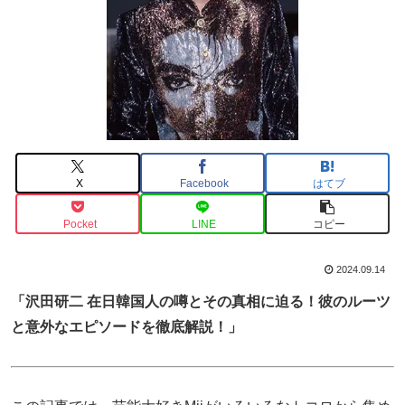
X
Facebook
はてブ
Pocket
LINE
コピー
2024.09.14
「沢田研二 在日韓国人の噂とその真相に迫る！彼のルーツ
と意外なエピソードを徹底解説！」