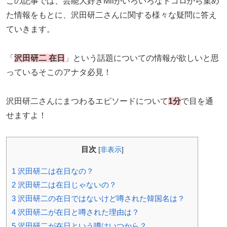
この記事では、芸能大好きMiiがいろいろなトコロから集め
た情報をもとに、沢田研二さんに関する様々な疑問に答え
ていきます。
「
沢田研二 在日
」という話題についての情報が欲しいと思
っているそこのアナタ必見！
沢田研二さんにまつわるエピソードについて
1分
で目を通
せますよ！
目次
[
非表示
]
1
沢田研二は在日なの？
2
沢田研二は在日じゃないの？
3
沢田研二の在日ではないけど噂された韓国名は？
4
沢田研二が在日と噂された理由は？
5
沢田研二が在日という噂はいつから？