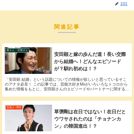
101
関連記事
奥さん・旦那さん
安田顕と嫁の歩んだ道！長い交際
から結婚へ！どんなエピソード
が？馴れ初めは！？
「安田顕 結婚」という話題についての情報が欲しいと思っているそこ
のアナタ必見！ この記事では、芸能大好きMiiがいろいろなトコロから
集めた情報をもとに、安田顕さんのエピソードやパートナーに関する
様々な疑問に答えていきます。 安田顕さんと奥さ...
芸能人ｰ男性
草彅剛は在日ではない！在日だと
ウワサされたのは「チョナンカ
ン」の韓国進出！？