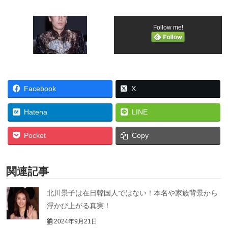
Follow me!
Facebook
X
Hatena
LINE
Pocket
Copy
関連記事
北川景子は在日韓国人ではない！本名や家族背景から
浮かび上がる真実！
2024年9月21日