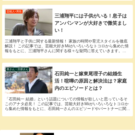
芸能人ｰ男性
三浦翔平には子供がいる！息子は
アンパンマンが大好きで微笑まし
い！
三浦翔平と子供に関する最新情報！ 家族の時間や育児スタイルを徹底
解説！ この記事では、芸能大好きMiiがいろいろなトコロから集めた情
報をもとに、三浦翔平さんに関する様々な疑問に答えていきます。
「三浦翔平 子供」という話題についての情報が欲...
奥さん・旦那さん
石田純一と嫁東尾理子の結婚生
活！喧嘩の原因と解決法は？家庭
内のエピソードとは？
「石田純一 結婚」という話題についての情報が欲しいと思っているそ
このアナタ必見！ この記事では、芸能大好きMiiがいろいろなトコロか
ら集めた情報をもとに、石田純一さんのエピソードやパートナーに関す
る様々な疑問に答えていきます。 石田純一さん...