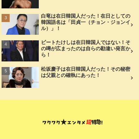
白竜は在日韓国人だった！在日としての
韓国語名は「田貞一（チョン・ジョンイ
ル）」！
ビートたけしは在日韓国人ではない！そ
の噂が広まったのは自らの勘違い発言か
ら！
松坂慶子は在日韓国人だった！その秘密
は父親との確執にあった！