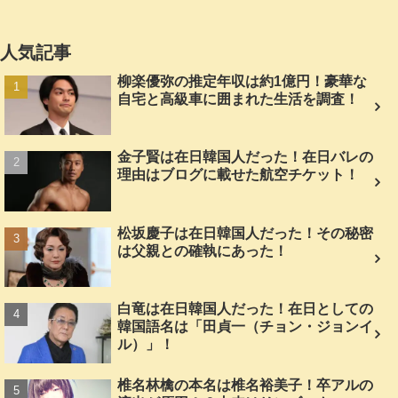
人気記事
柳楽優弥の推定年収は約1億円！豪華な
自宅と高級車に囲まれた生活を調査！
金子賢は在日韓国人だった！在日バレの
理由はブログに載せた航空チケット！
松坂慶子は在日韓国人だった！その秘密
は父親との確執にあった！
白竜は在日韓国人だった！在日としての
韓国語名は「田貞一（チョン・ジョンイ
ル）」！
椎名林檎の本名は椎名裕美子！卒アルの