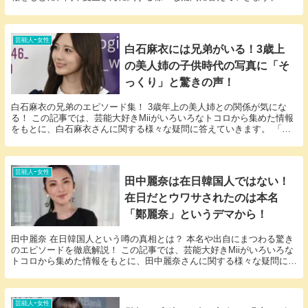
「岡本夏生 在日」という話題についての情報が欲...
芸能人ｰ女性
白石麻衣には兄弟がいる！3歳上
の美人姉の子供時代の写真に「そ
っくり」と驚きの声！
白石麻衣の兄弟のエピソード集！ 3歳年上の美人姉との関係が気にな
る！ この記事では、芸能大好きMiiがいろいろなトコロから集めた情報
をもとに、白石麻衣さんに関する様々な疑問に答えていきます。 「白
石麻衣 兄弟」という話題についての情報が欲し...
芸能人ｰ女性
田中麗奈は在日韓国人ではない！
在日だとウワサされたのは本名
「鄭麗奈」というデマから！
田中麗奈 在日韓国人という噂の真相とは？ 本名や出自にまつわる驚き
のエピソードを徹底解説！ この記事では、芸能大好きMiiがいろいろな
トコロから集めた情報をもとに、田中麗奈さんに関する様々な疑問に答
えていきます。 「田中麗奈 在日」という話...
芸能人ｰ女性