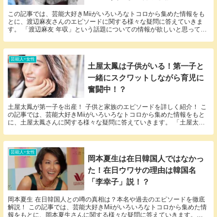
この記事では、芸能大好きMiiがいろいろなトコロから集めた情報をも
とに、渡辺麻友さんのエピソードに関する様々な疑問に答えていきま
す。 「渡辺麻友 年収」という話題についての情報が欲しいと思ってい
るそこのアナタ必見！渡辺麻友さんのエピソードに...
芸能人ｰ女性
土屋太鳳は子供がいる！第一子と
一緒にスクワットしながら育児に
奮闘中！？
土屋太鳳が第一子を出産！ 子供と家族のエピソードを詳しく紹介！ こ
の記事では、芸能大好きMiiがいろいろなトコロから集めた情報をもと
に、土屋太鳳さんに関する様々な疑問に答えていきます。 「土屋太鳳
子供」という話題についての情報が欲しいと思...
芸能人ｰ女性
岡本夏生は在日韓国人ではなかっ
た！在日ウワサの理由は韓国名
「李幸子」説！？
岡本夏生 在日韓国人との噂の真相は？本名や過去のエピソードを徹底
解説！ この記事では、芸能大好きMiiがいろいろなトコロから集めた情
報をもとに、岡本夏生さんに関する様々な疑問に答えていきます。