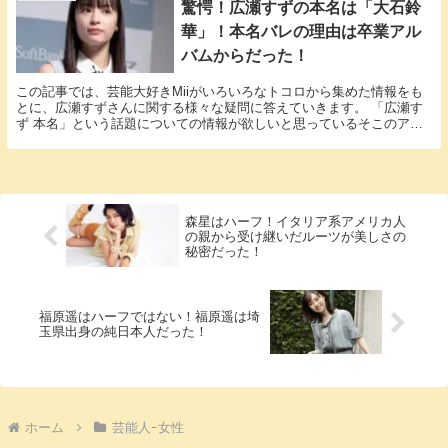
驚愕！広瀬すずの本名は「大石鈴
華」！本名バレの理由は卒業アル
バムからだった！
この記事では、芸能大好きMiiがいろいろなトコロから集めた情報をも
とに、広瀬すずさんに関する様々な疑問に答えていきます。 「広瀬す
ず 本名」という話題についての情報が欲しいと思っているそこのアナ
タ必見！ 広瀬すずさんの本名にまつわるエピソー...
森星はハーフ！イタリア系アメリカ人
の親から受け継いだルーツが美しさの
秘密だった！
福原遥はハーフではない！福原遥は埼
玉県出身の純日本人だった！
ホーム
芸能人ｰ女性