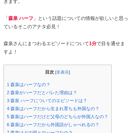
きます。
「
森泉 ハーフ
」という話題についての情報が欲しいと思っ
ているそこのアナタ必見！
森泉さんにまつわるエピソードについて
1分
で目を通せま
すよ！
目次
[
非表示
]
1
森泉はハーフなの？
2
森泉がハーフだとバレた理由は？
3
森泉 ハーフについてのエピソードは？
4
森泉はハーフだから生まれ育ちも外国なの？
5
森泉はハーフだけど父母のどちらが外国人なの？
6
森泉はハーフだから外国語がしゃべれるの？
7
森泉はどの国とのハーフなの？