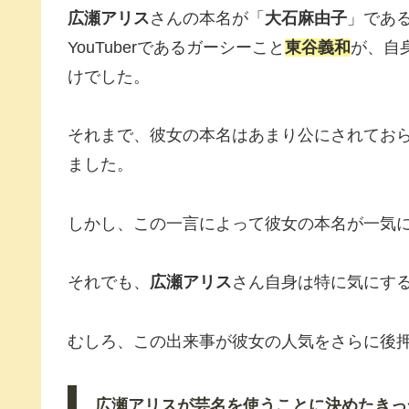
広瀬アリス
さんの本名が「
大石麻由子
」であ
YouTuberであるガーシーこと
東谷義和
が、自
けでした。
それまで、彼女の本名はあまり公にされてお
ました。
しかし、この一言によって彼女の本名が一気
それでも、
広瀬アリス
さん自身は特に気にす
むしろ、この出来事が彼女の人気をさらに後
広瀬アリス
が芸名を使うことに決めたきっ