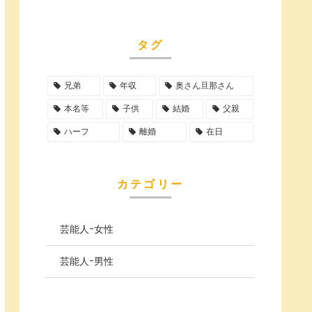
タグ
兄弟
年収
奥さん旦那さん
本名等
子供
結婚
父親
ハーフ
離婚
在日
カテゴリー
芸能人ｰ女性
芸能人ｰ男性