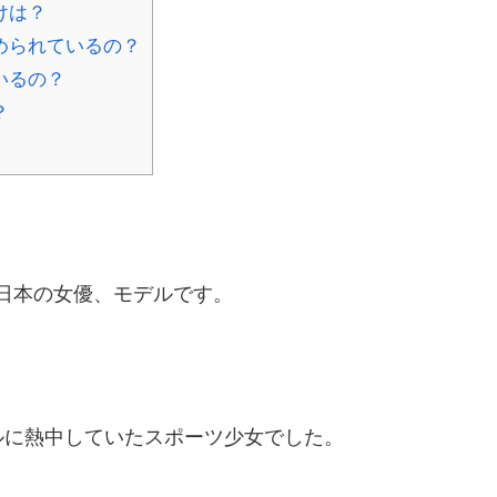
けは？
められているの？
いるの？
？
れの日本の女優、モデルです。
ルに熱中していたスポーツ少女でした。