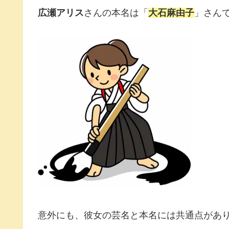
広瀬アリス
さんの本名は「
大石麻由子
」さん
意外にも、彼女の芸名と本名には共通点があ