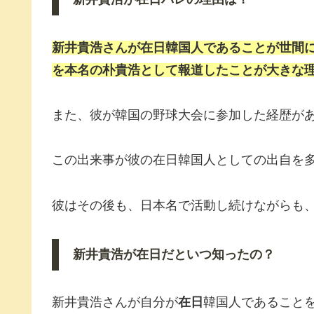
新井貴浩さんが
在日
韓国人であることが世間
を本名の
朴貴浩
として報道したことが大きな
また、彼が韓国の野球大会に参加した経歴が
この出来事が彼の在日韓国人としての出自を
彼はその後も、日本名で活動し続けながらも
新井貴浩が在日だといつ知ったの？
新井貴浩さんが自分が
在日
韓国人であること