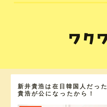
新井貴浩は在日韓国人だっ
貴浩が公になったから！