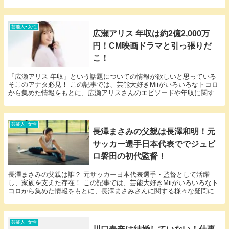
る様々な疑問に答えていきます。 板谷由夏さん...
芸能人ｰ女性
広瀬アリス 年収は約2億2,000万
円！CM映画ドラマと引っ張りだ
こ！
「広瀬アリス 年収」という話題についての情報が欲しいと思っている
そこのアナタ必見！ この記事では、芸能大好きMiiがいろいろなトコロ
から集めた情報をもとに、広瀬アリスさんのエピソードや年収に関する
様々な疑問に答えていきます。 広瀬アリスさん...
芸能人ｰ女性
長澤まさみの父親は長澤和明！元
サッカー選手日本代表ででジュビ
ロ磐田の初代監督！
長澤まさみの父親は誰？ 元サッカー日本代表選手・監督として活躍
し、家族を支えた存在！ この記事では、芸能大好きMiiがいろいろなト
コロから集めた情報をもとに、長澤まさみさんに関する様々な疑問に答
えていきます。 「長澤まさみ 父親」という話題...
芸能人ｰ女性