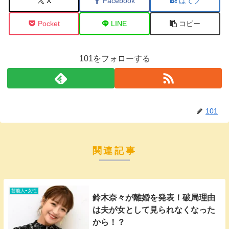
X
Facebook
はてブ
Pocket
LINE
コピー
101をフォローする
101
関連記事
芸能人ｰ女性
鈴木奈々が離婚を発表！破局理由
は夫が女として見られなくなった
から！？