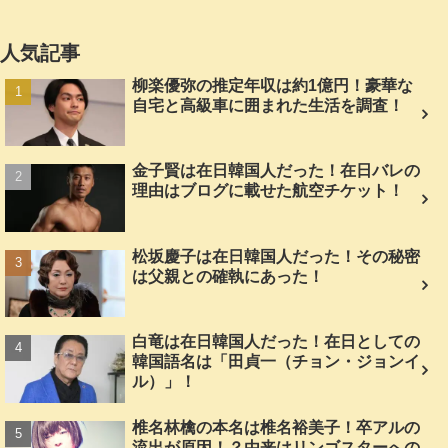
人気記事
柳楽優弥の推定年収は約1億円！豪華な
自宅と高級車に囲まれた生活を調査！
金子賢は在日韓国人だった！在日バレの
理由はブログに載せた航空チケット！
松坂慶子は在日韓国人だった！その秘密
は父親との確執にあった！
白竜は在日韓国人だった！在日としての
韓国語名は「田貞一（チョン・ジョンイ
ル）」！
椎名林檎の本名は椎名裕美子！卒アルの
流出が原因！？由来はリンゴスターへの