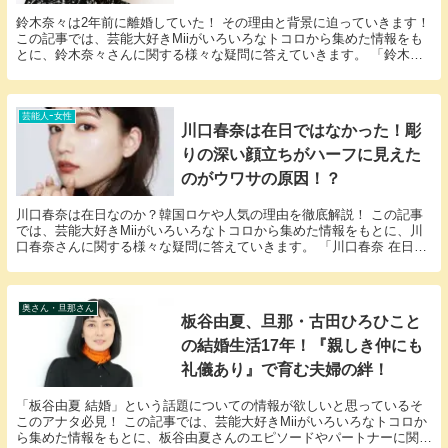
鈴木奈々は2年前に離婚していた！ その理由と背景に迫っていきます！
この記事では、芸能大好きMiiがいろいろなトコロから集めた情報をも
とに、鈴木奈々さんに関する様々な疑問に答えていきます。 「鈴木
奈々 離婚」という話題についての情報が欲しい...
芸能人ｰ女性
川口春奈は在日ではなかった！彫
りの深い顔立ちがハーフに見えた
のがウワサの原因！？
川口春奈は在日なのか？韓国ロケや人気の理由を徹底解説！ この記事
では、芸能大好きMiiがいろいろなトコロから集めた情報をもとに、川
口春奈さんに関する様々な疑問に答えていきます。 「川口春奈 在日」
という話題についての情報が欲しいと思っている...
奥さん・旦那さん
板谷由夏、旦那・古田ひろひこと
の結婚生活17年！『親しき仲にも
礼儀あり』で育む夫婦の絆！
「板谷由夏 結婚」という話題についての情報が欲しいと思っているそ
このアナタ必見！ この記事では、芸能大好きMiiがいろいろなトコロか
ら集めた情報をもとに、板谷由夏さんのエピソードやパートナーに関す