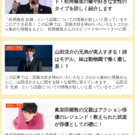
ド！松岡修造の嫁や好きな女性の
タイプを詳しく紹介します
「松岡修造 結婚」という話題についての情報が欲しいと思っているそ
このアナタ必見！ この記事では、芸能大好きMiiがいろいろなトコロか
ら集めた情報をもとに、松岡修造さんのエピソードやパートナーに関す
る様々な疑問に答えていきます。 松岡修造さん...
芸能人ｰ男性
山田涼介の兄弟が美人すぎる！姉
はモデル、妹は動物園で働く癒し
系！？
この記事では、芸能大好きMiiがいろいろなトコロから集めた情報をも
とに、山田涼介さんに関する様々な疑問に答えていきます。 「山田涼
介 兄弟」という話題についての情報が欲しいと思っているそこのアナ
タ必見！ 山田涼介さんにまつわるエピソードにつ...
芸能人ｰ男性
眞栄田郷敦の父親はアクション俳
優のレジェンド！教えられた武道
が俳優としての礎に！