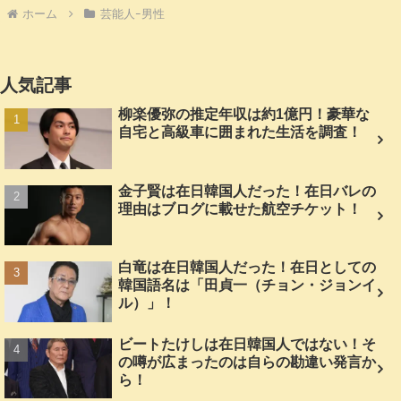
ホーム
芸能人ｰ男性
人気記事
柳楽優弥の推定年収は約1億円！豪華な
自宅と高級車に囲まれた生活を調査！
金子賢は在日韓国人だった！在日バレの
理由はブログに載せた航空チケット！
白竜は在日韓国人だった！在日としての
韓国語名は「田貞一（チョン・ジョンイ
ル）」！
ビートたけしは在日韓国人ではない！そ
の噂が広まったのは自らの勘違い発言か
ら！