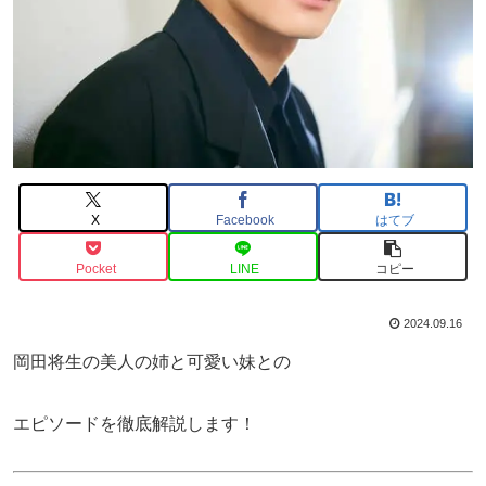
X
Facebook
はてブ
Pocket
LINE
コピー
2024.09.16
岡田将生の美人の姉と可愛い妹との
エピソードを徹底解説します！