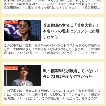
眞栄田郷敦の父は誰？ 千葉真一から受け継いだ熱い教えとは？ この記
事では、芸能大好きMiiがいろいろなトコロから集めた情報をもとに、
眞栄田郷敦さんに関する様々な疑問に答えていきます。 「眞栄田郷敦
父親」という話題についての情報が欲しいと思...
芸能人ｰ男性
菅田将暉の本名は「菅生大将」！
本名バレの理由はジュノンに出場
したから！
この記事では、芸能大好きMiiがいろいろなトコロから集めた情報をも
とに、菅田将暉さんに関する様々な疑問に答えていきます。 「菅田将
暉 本名」という話題についての情報が欲しいと思っているそこのアナ
タ必見！ 菅田将暉さんの本名にまつわるエピソー...
芸能人ｰ男性
嵐・相葉雅紀は離婚していない！
占いの噂は完全なデマだった！
この記事では、芸能大好きMiiがいろいろなトコロから集めた情報をも
とに、相葉雅紀さんに関する様々な疑問に答えていきます。 「相葉雅
紀 離婚」という話題についての情報が欲しいと思っているそこのアナ
タ必見！ 相葉雅紀さんにまつわるエピソードにつ...