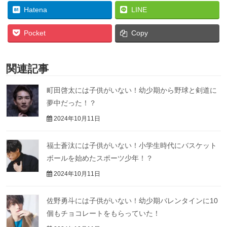
Hatena
LINE
Pocket
Copy
関連記事
町田啓太には子供がいない！幼少期から野球と剣道に
夢中だった！？
2024年10月11日
福士蒼汰には子供がいない！小学生時代にバスケット
ボールを始めたスポーツ少年！？
2024年10月11日
佐野勇斗には子供がいない！幼少期バレンタインに10
個もチョコレートをもらっていた！