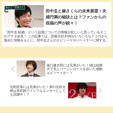
奥さん・旦那さん
田中圭と嫁さくらの未来展望！夫
婦円満の秘訣とは？ファンからの
祝福の声が続々！
「田中圭 結婚」という話題についての情報が欲しいと思っているそこ
のアナタ必見！ この記事では、芸能大好きMiiがいろいろなトコロから
集めた情報をもとに、田中圭さんのエピソードやパートナーに関する
様々な疑問に答えていきます。 田中圭さんと田中...
坂口健太郎には兄弟がいた！姉は結婚
式で兄とバージンロードを歩いた感動
エピソードが！？
北村匠海には兄弟がいた！弟の北村太
樹は美容師でインフルエンサーとして
も活躍中！？