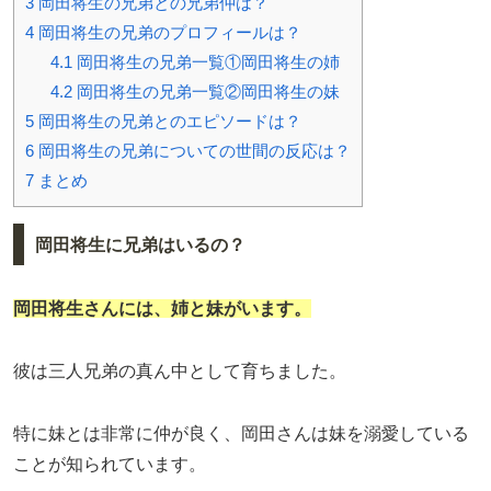
3
岡田将生の兄弟との兄弟仲は？
4
岡田将生の兄弟のプロフィールは？
4.1
岡田将生の兄弟一覧①岡田将生の姉
4.2
岡田将生の兄弟一覧②岡田将生の妹
5
岡田将生の兄弟とのエピソードは？
6
岡田将生の兄弟についての世間の反応は？
7
まとめ
岡田将生に兄弟はいるの？
岡田将生さんには、
姉
と
妹
がいます。
彼は三人兄弟の真ん中として育ちました。
特に妹とは非常に仲が良く、岡田さんは妹を溺愛している
ことが知られています。