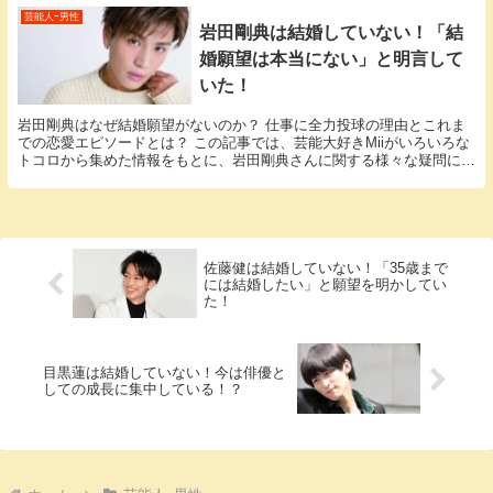
芸能人ｰ男性
岩田剛典は結婚していない！「結
婚願望は本当にない」と明言して
いた！
岩田剛典はなぜ結婚願望がないのか？ 仕事に全力投球の理由とこれま
での恋愛エピソードとは？ この記事では、芸能大好きMiiがいろいろな
トコロから集めた情報をもとに、岩田剛典さんに関する様々な疑問に答
えていきます。 「岩田剛典 結婚」という話題...
佐藤健は結婚していない！「35歳まで
には結婚したい」と願望を明かしてい
た！
目黒蓮は結婚していない！今は俳優と
しての成長に集中している！？