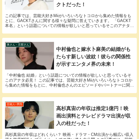
クトだった！
この記事では、芸能大好きMiiがいろいろなトコロから集めた情報をも
とに、GACKTさんに関する様々な疑問に答えていきます。 「GACKT
本名」という話題についての情報が欲しいと思っているそこのアナタ必
見！ GACKTさんの本名にまつわるエ...
奥さん・旦那さん
中村倫也と嫁水卜麻美の結婚がも
たらす新しい波紋！彼らの関係性
が示すエンタメ界の未来！
「中村倫也 結婚」という話題についての情報が欲しいと思っているそ
このアナタ必見！ この記事では、芸能大好きMiiがいろいろなトコロか
ら集めた情報をもとに、中村倫也さんのエピソードやパートナーに関す
る様々な疑問に答えていきます。 中村倫也さん...
芸能人ｰ男性
高杉真宙の年収は推定1億円！映
画出演料とテレビドラマ出演が収
入の柱だった！
高杉真宙の年収はどれくらい？ 映画・ドラマ・CM出演から幅広い収入