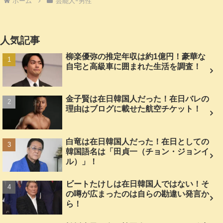
ホーム
芸能人ｰ男性
人気記事
柳楽優弥の推定年収は約1億円！豪華な
自宅と高級車に囲まれた生活を調査！
金子賢は在日韓国人だった！在日バレの
理由はブログに載せた航空チケット！
白竜は在日韓国人だった！在日としての
韓国語名は「田貞一（チョン・ジョンイ
ル）」！
ビートたけしは在日韓国人ではない！そ
の噂が広まったのは自らの勘違い発言か
ら！