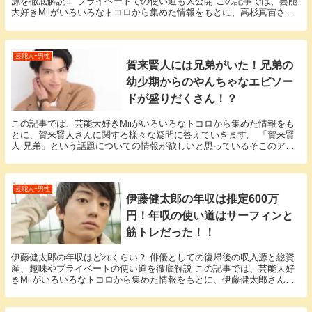
源を徹底解説！ プライベートでの使い道も大公開 この記事では、芸能
大好きMiiがいろいろなトコロから集めた情報をもとに、高杉真宙さん
のエピソードに関する様々な疑問に答えていき...
芸能人ｰ男性
賀来賢人には兄弟がいた！兄弟の
幼少期からのやんちゃなエピソー
ドが盛りだくさん！？
この記事では、芸能大好きMiiがいろいろなトコロから集めた情報をも
とに、賀来賢人さんに関する様々な疑問に答えていきます。 「賀来賢
人 兄弟」という話題についての情報が欲しいと思っているそこのアナ
タ必見！ 賀来賢人さんにまつわるエピソードにつ...
芸能人ｰ男性
伊藤健太郎の年収は推定600万
円！年収の使い道はサーフィンと
筋トレだった！！
伊藤健太郎の年収はどれくらい？ 俳優としての復帰後の収入源と総資
産、趣味やプライベートの使い道を徹底解説 この記事では、芸能大好
きMiiがいろいろなトコロから集めた情報をもとに、伊藤健太郎さんの
エピソードに関する様々な疑問に答えていきます。...