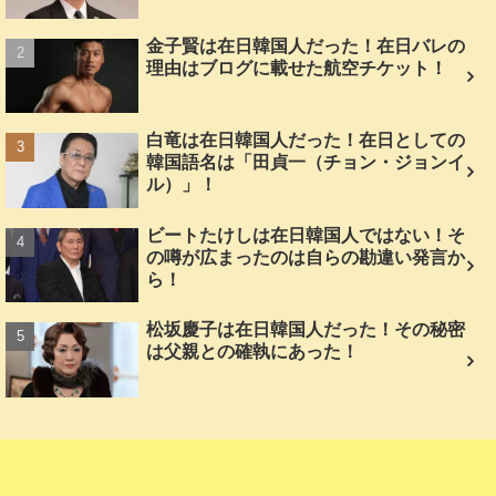
金子賢は在日韓国人だった！在日バレの
理由はブログに載せた航空チケット！
白竜は在日韓国人だった！在日としての
韓国語名は「田貞一（チョン・ジョンイ
ル）」！
ビートたけしは在日韓国人ではない！そ
の噂が広まったのは自らの勘違い発言か
ら！
松坂慶子は在日韓国人だった！その秘密
は父親との確執にあった！