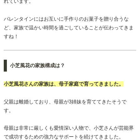
れています。
バレンタインにはお互いに手作りのお菓子を贈り合うな
ど、家族で温かい時間を過ごしていることが伝わってきま
すね！
小芝風花の家族構成は？
小芝風花さんの家族は、
母子家庭
で育ってきました。
父親は離婚しており、母親が3姉妹を育ててきたそうで
す。
母親は非常に厳しくも愛情深い人物で、小芝さんが芸能界
で成功するための強力なサポートを続けてきました。