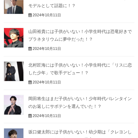
モデルとして話題に！？
2024年10月11日
山田裕貴には子供がいない！小学生時代は恐竜好きで
プラネタリウムに夢中だった！？
2024年10月11日
北村匠海には子供がいない！小学生時代に「リスに恋
した少年」で歌手デビュー！？
2024年10月11日
岡田将生はまだ子供がいない！少年時代バレンタイン
のお返しにサボテンを選んでいた！？
2024年10月11日
坂口健太郎には子供がいない！幼少期は「クレヨンし