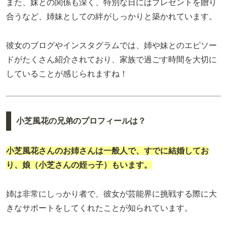
また、妹との関係も深く、特別な日にはプレゼントを贈り
合うなど、姉妹としての絆がしっかりと築かれています。
彼女のブログやインスタグラムでは、姉や妹とのエピソー
ドがたくさん紹介されており、家族で過ごす時間を大切に
していることが感じられますね！
小芝風花の兄弟のプロフィールは？
小芝風花さんのお姉さんは一般人で、すでに結婚してお
り、娘（小芝さんの姪っ子）もいます。
姉は非常にしっかり者で、彼女が芸能界に挑戦する際に大
きなサポートをしてくれたことが知られています。