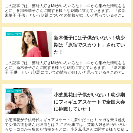
この記事では、芸能大好きMiiがいろいろなトコロから集めた情報をも
とに、多部未華子さんに関する様々な疑問に答えていきます。 「多部
未華子 子供」という話題についての情報が欲しいと思っているそこの
アナタ必見！ 多部未華子さんにまつわるエピソー...
芸能人ｰ女性
新木優子には子供がいない！幼少
期は「原宿でスカウト」されてい
た！
この記事では、芸能大好きMiiがいろいろなトコロから集めた情報をも
とに、新木優子さんに関する様々な疑問に答えていきます。 「新木優
子 子供」という話題についての情報が欲しいと思っているそこのアナ
タ必見！ 新木優子さんにまつわるエピソードにつ...
芸能人ｰ女性
小芝風花は子供がいない！幼少期
にフィギュアスケートで全国大会
に挑戦していた！
小芝風花が子供時代ィギュアスケートに夢中だった！ ケガを乗り越え
て女優の道を選んだ理由とは？ この記事では、芸能大好きMiiがいろい
ろなトコロから集めた情報をもとに、小芝風花さんに関する様々な疑問