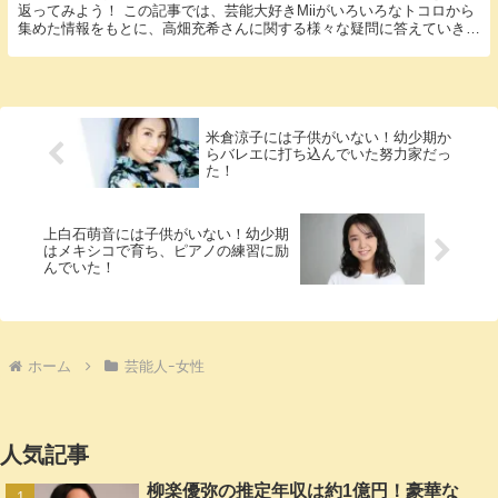
返ってみよう！ この記事では、芸能大好きMiiがいろいろなトコロから
集めた情報をもとに、高畑充希さんに関する様々な疑問に答えていきま
す。 「高畑充希 子供」という話題についての...
米倉涼子には子供がいない！幼少期か
らバレエに打ち込んでいた努力家だっ
た！
上白石萌音には子供がいない！幼少期
はメキシコで育ち、ピアノの練習に励
んでいた！
ホーム
芸能人ｰ女性
人気記事
柳楽優弥の推定年収は約1億円！豪華な