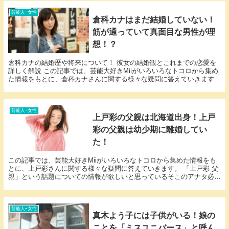
芸能人ｰ女性
倉科カナはまだ結婚していない！
筋が通っていて真面目な男性が理
想！？
倉科カナの結婚歴や将来について！ 彼女の結婚観とこれまでの恋愛を
詳しく解説 この記事では、芸能大好きMiiがいろいろなトコロから集め
た情報をもとに、倉科カナさんに関する様々な疑問に答えていきます。
「倉科カナ 結婚」という話題についての情報...
芸能人ｰ女性
上戸彩の父親は北海道出身！上戸
彩の父親は幼少期に離婚してい
た！
この記事では、芸能大好きMiiがいろいろなトコロから集めた情報をも
とに、上戸彩さんに関する様々な疑問に答えていきます。 「上戸彩 父
親」という話題についての情報が欲しいと思っているそこのアナタ必
見！ 上戸彩さんにまつわるエピソードについて1...
芸能人ｰ女性
真木よう子には子供がいる！娘の
ことを「ミスユニバース」と呼ん