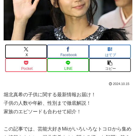
X
Facebook
はてブ
Pocket
LINE
コピー
2024.10.15
堀北真希の子供に関する最新情報お届け！
子供の人数や年齢、性別まで徹底解説！
家族のエピソードも合わせて紹介！
この記事では、芸能大好きMiiがいろいろなトコロから集め