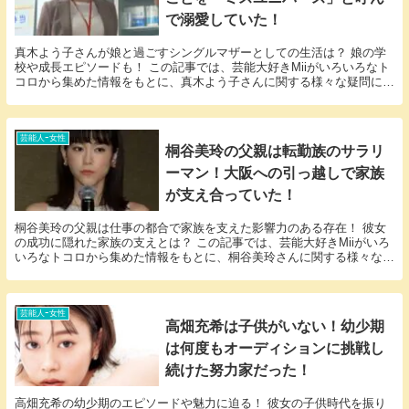
で溺愛していた！
真木よう子さんが娘と過ごすシングルマザーとしての生活は？ 娘の学
校や成長エピソードも！ この記事では、芸能大好きMiiがいろいろなト
コロから集めた情報をもとに、真木よう子さんに関する様々な疑問に答
えていきます。 「真木よう子 子供」という話...
芸能人ｰ女性
桐谷美玲の父親は転勤族のサラリ
ーマン！大阪への引っ越しで家族
が支え合っていた！
桐谷美玲の父親は仕事の都合で家族を支えた影響力のある存在！ 彼女
の成功に隠れた家族の支えとは？ この記事では、芸能大好きMiiがいろ
いろなトコロから集めた情報をもとに、桐谷美玲さんに関する様々な疑
問に答えていきます。 「桐谷美玲 父親」とい...
芸能人ｰ女性
高畑充希は子供がいない！幼少期
は何度もオーディションに挑戦し
続けた努力家だった！
高畑充希の幼少期のエピソードや魅力に迫る！ 彼女の子供時代を振り