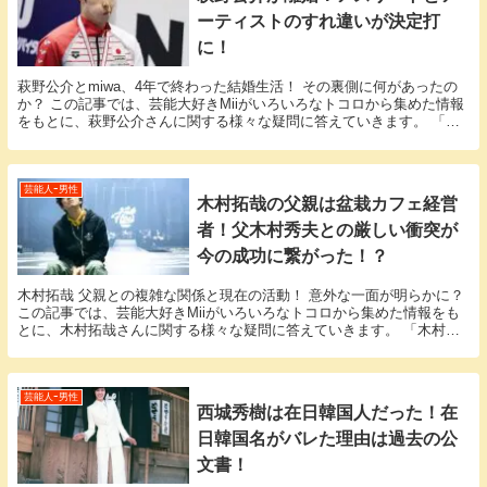
ーティストのすれ違いが決定打
に！
萩野公介とmiwa、4年で終わった結婚生活！ その裏側に何があったの
か？ この記事では、芸能大好きMiiがいろいろなトコロから集めた情報
をもとに、萩野公介さんに関する様々な疑問に答えていきます。 「萩
野公介 離婚」という話題についての情報が...
芸能人ｰ男性
木村拓哉の父親は盆栽カフェ経営
者！父木村秀夫との厳しい衝突が
今の成功に繋がった！？
木村拓哉 父親との複雑な関係と現在の活動！ 意外な一面が明らかに？
この記事では、芸能大好きMiiがいろいろなトコロから集めた情報をも
とに、木村拓哉さんに関する様々な疑問に答えていきます。 「木村拓
哉 父親」という話題についての情報が欲しい...
芸能人ｰ男性
西城秀樹は在日韓国人だった！在
日韓国名がバレた理由は過去の公
文書！