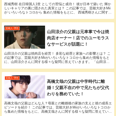
西城秀樹 在日韓国人1世 としての苦悩と成功！ 彼が日本で築いた 輝か
しいキャリアの裏に隠された真実とは？ この記事では、芸能大好きMii
が いろいろなトコロから 集めた情報をもとに、 西城秀樹さんに関する
様々な疑問に答えていきます。 「...
芸能人ｰ男性
山田涼介の父親は元車掌で今は焼
肉店オーナー！店でのユーモラス
なサービスが話題に！
山田涼介の父親は焼肉店を経営！ 多彩な経歴と家族への影響とは？ こ
の記事では、芸能大好きMiiがいろいろなトコロから集めた情報をもと
に、山田涼介さんに関する様々な疑問に答えていきます。 「山田涼介
父親」という話題についての情報が欲しいと思...
芸能人ｰ男性
高橋文哉の父親は中学時代に離
婚！父親不在の中で兄たちが父代
わりを務めていた！
高橋文哉の父親はどんな人？母親との離婚後の家族の支えと彼の成長エ
ピソードを紹介！ この記事では、芸能大好きMiiがいろいろなトコロか
ら集めた情報をもとに、高橋文哉さんに関する様々な疑問に答えていき
ます。 「高橋文哉 父親」という話題について...