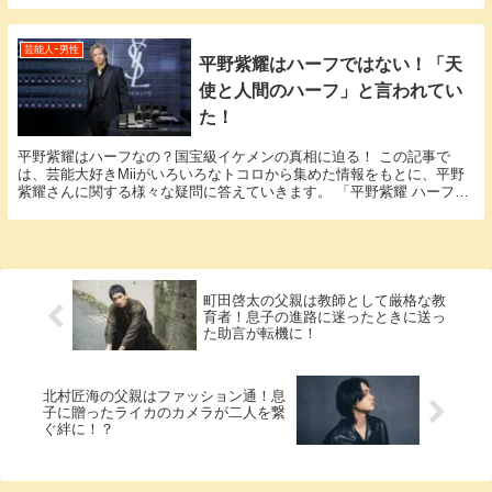
芸能人ｰ男性
平野紫耀はハーフではない！「天
使と人間のハーフ」と言われてい
た！
平野紫耀はハーフなの？国宝級イケメンの真相に迫る！ この記事で
は、芸能大好きMiiがいろいろなトコロから集めた情報をもとに、平野
紫耀さんに関する様々な疑問に答えていきます。 「平野紫耀 ハーフ」
という話題についての情報が欲しいと思っているそ...
町田啓太の父親は教師として厳格な教
育者！息子の進路に迷ったときに送っ
た助言が転機に！
北村匠海の父親はファッション通！息
子に贈ったライカのカメラが二人を繋
ぐ絆に！？