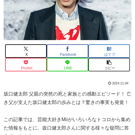
X
Facebook
はてブ
Pocket
LINE
コピー
2024.11.04
坂口健太郎 父親の突然の死と家族との感動エピソード！ 亡
き父が支えた坂口健太郎の歩みとは？驚きの事実も発覚！
この記事では、芸能大好きMiiがいろいろなトコロから集め
た情報をもとに、坂口健太郎さんに関する様々な疑問に答