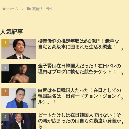
ホーム
芸能人ｰ男性
人気記事
柳楽優弥の推定年収は約1億円！豪華な
自宅と高級車に囲まれた生活を調査！
金子賢は在日韓国人だった！在日バレの
理由はブログに載せた航空チケット！
白竜は在日韓国人だった！在日としての
韓国語名は「田貞一（チョン・ジョンイ
ル）」！
ビートたけしは在日韓国人ではない！そ
の噂が広まったのは自らの勘違い発言か
ら！