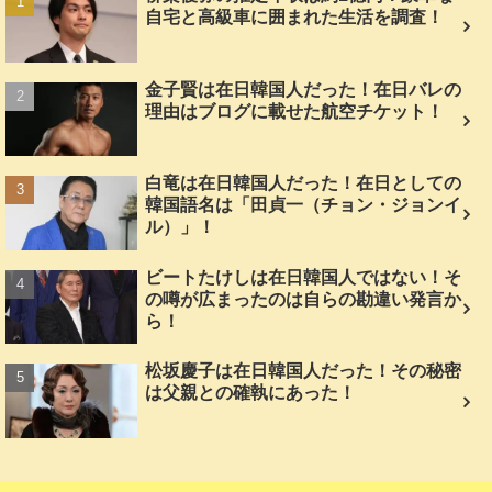
自宅と高級車に囲まれた生活を調査！
金子賢は在日韓国人だった！在日バレの
理由はブログに載せた航空チケット！
白竜は在日韓国人だった！在日としての
韓国語名は「田貞一（チョン・ジョンイ
ル）」！
ビートたけしは在日韓国人ではない！そ
の噂が広まったのは自らの勘違い発言か
ら！
松坂慶子は在日韓国人だった！その秘密
は父親との確執にあった！