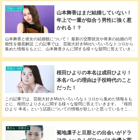
芸能人ｰ女性
山本舞香はまだ結婚していない！
年上で一重が似合う男性に強く惹
かれる！？
山本舞香と彼女の結婚観について！ 最新の交際状況や将来の結婚の可
能性を徹底解説 この記事では、芸能大好きMiiがいろいろなトコロから
集めた情報をもとに、山本舞香さんに関する様々な疑問に答えていきま
す。 「山本舞香 結婚」という話題についての...
芸能人ｰ女性
桜田ひよりの本名は成田ひより！
本名バレの理由は子役時代のこと
だった！
この記事では、芸能大好きMiiがいろいろなトコロから集めた情報をも
とに、桜田ひよりさんに関する様々な疑問に答えていきます。 『桜田
ひより 本名』という話題についての情報が欲しいと思っているそこの
アナタ必見！ 桜田ひよりさんの本名にまつわるエ...
奥さん・旦那さん
菊地凛子と旦那との出会いがドラ