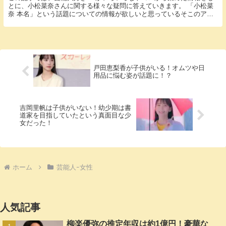
とに、小松菜奈さんに関する様々な疑問に答えていきます。 「小松菜
奈 本名」という話題についての情報が欲しいと思っているそこのアナ
タ必見！ 小松菜奈さんの本名にまつわるエピソー...
戸田恵梨香が子供がいる！オムツや日
用品に悩む姿が話題に！？
吉岡里帆は子供がいない！幼少期は書
道家を目指していたという真面目な少
女だった！
ホーム
芸能人ｰ女性
人気記事
柳楽優弥の推定年収は約1億円！豪華な