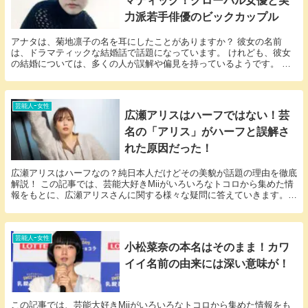
マティック！グローバル女優と実
力派若手俳優のビックカップル
アナタは、菊地凛子の名を耳にしたことがありますか？ 彼女の名前
は、ドラマティックな結婚話で話題になっています。 けれども、彼女
の結婚については、多くの人が誤解や偏見を持っているようです。 そ
こで、本稿では、菊地凛子と旦那との出会いの真実を明...
芸能人ｰ女性
広瀬アリスはハーフではない！芸
名の「アリス」がハーフと誤解さ
れた原因だった！
広瀬アリスはハーフなの？純日本人だけどその美貌が話題の理由を徹底
解説！ この記事では、芸能大好きMiiがいろいろなトコロから集めた情
報をもとに、広瀬アリスさんに関する様々な疑問に答えていきます。
「広瀬アリス ハーフ」という話題についての情...
芸能人ｰ女性
小松菜奈の本名はそのまま！カワ
イイ名前の由来には深い意味が！
この記事では、芸能大好きMiiがいろいろなトコロから集めた情報をも