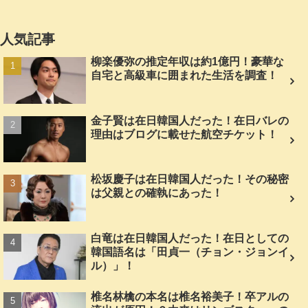
人気記事
柳楽優弥の推定年収は約1億円！豪華な
自宅と高級車に囲まれた生活を調査！
金子賢は在日韓国人だった！在日バレの
理由はブログに載せた航空チケット！
松坂慶子は在日韓国人だった！その秘密
は父親との確執にあった！
白竜は在日韓国人だった！在日としての
韓国語名は「田貞一（チョン・ジョンイ
ル）」！
椎名林檎の本名は椎名裕美子！卒アルの