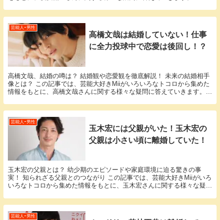
浜流星 結婚」という話題についての情報が欲し...
芸能人ｰ男性
高橋文哉は結婚していない！仕事
に全力投球中で恋愛は後回し！？
高橋文哉、結婚の噂は？ 結婚観や恋愛観を徹底解説！ 未来の結婚相手
像とは？ この記事では、芸能大好きMiiがいろいろなトコロから集めた
情報をもとに、高橋文哉さんに関する様々な疑問に答えていきます。
「高橋文哉 結婚」という話題についての情報...
芸能人ｰ男性
玉木宏には父親がいた！玉木宏の
父親は小さい頃に離婚していた！
玉木宏の父親とは？ 幼少期のエピソードや家庭環境に迫る驚きの事
実！ 知られざる父親とのつながり この記事では、芸能大好きMiiがいろ
いろなトコロから集めた情報をもとに、玉木宏さんに関する様々な疑問
に答えていきます。 「玉木宏 父親」という話...
芸能人ｰ男性