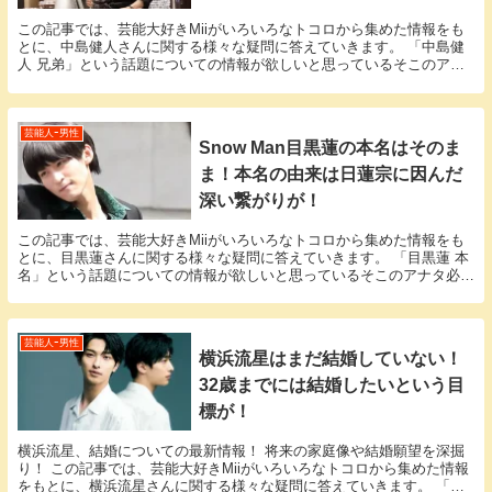
この記事では、芸能大好きMiiがいろいろなトコロから集めた情報をも
とに、中島健人さんに関する様々な疑問に答えていきます。 「中島健
人 兄弟」という話題についての情報が欲しいと思っているそこのアナ
タ必見！ 中島健人さんにまつわるエピソードにつ...
芸能人ｰ男性
Snow Man目黒蓮の本名はそのま
ま！本名の由来は日蓮宗に因んだ
深い繋がりが！
この記事では、芸能大好きMiiがいろいろなトコロから集めた情報をも
とに、目黒蓮さんに関する様々な疑問に答えていきます。 「目黒蓮 本
名」という話題についての情報が欲しいと思っているそこのアナタ必
見！ 目黒蓮さんの本名にまつわるエピソードにつ...
芸能人ｰ男性
横浜流星はまだ結婚していない！
32歳までには結婚したいという目
標が！
横浜流星、結婚についての最新情報！ 将来の家庭像や結婚願望を深掘
り！ この記事では、芸能大好きMiiがいろいろなトコロから集めた情報
をもとに、横浜流星さんに関する様々な疑問に答えていきます。 「横