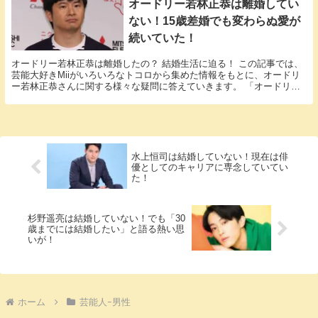
オードリー若林正恭は離婚してい
ない！15歳差婚でも変わらぬ愛が
続いていた！
オードリー若林正恭は離婚したの？ 結婚生活に迫る！ この記事では、
芸能大好きMiiがいろいろなトコロから集めた情報をもとに、オードリ
ー若林正恭さんに関する様々な疑問に答えていきます。 「オードリー
若林正恭 離婚」という話題についての情報が欲...
水上恒司は結婚していない！現在は俳
優としてのキャリアに専念していてい
た！
杉野遥亮は結婚していない！でも「30
歳までには結婚したい」と語る熱い思
いが！
ホーム
芸能人ｰ男性