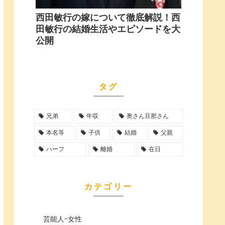
西田敏行の嫁について徹底解説！西
田敏行の結婚生活やエピソードを大
公開
タグ
兄弟
年収
奥さん旦那さん
本名等
子供
結婚
父親
ハーフ
離婚
在日
カテゴリー
芸能人ｰ女性