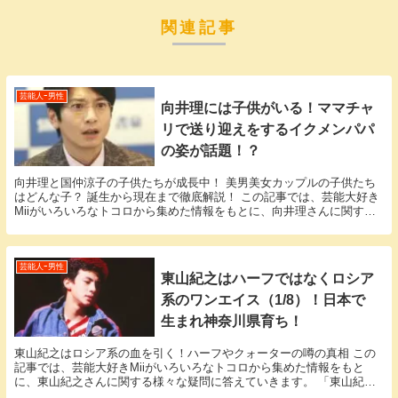
関連記事
芸能人ｰ男性
向井理には子供がいる！ママチャ
リで送り迎えをするイクメンパパ
の姿が話題！？
向井理と国仲涼子の子供たちが成長中！ 美男美女カップルの子供たち
はどんな子？ 誕生から現在まで徹底解説！ この記事では、芸能大好き
Miiがいろいろなトコロから集めた情報をもとに、向井理さんに関する
様々な疑問に答えていきます。 「向井理 子供...
芸能人ｰ男性
東山紀之はハーフではなくロシア
系のワンエイス（1/8）！日本で
生まれ神奈川県育ち！
東山紀之はロシア系の血を引く！ハーフやクォーターの噂の真相 この
記事では、芸能大好きMiiがいろいろなトコロから集めた情報をもと
に、東山紀之さんに関する様々な疑問に答えていきます。 「東山紀之
ハーフ」という話題についての情報が欲しいと思っ...