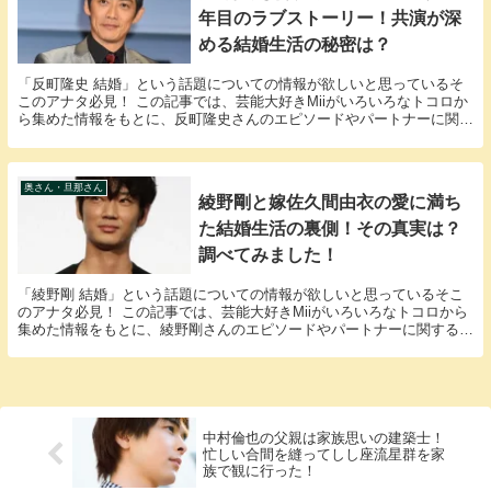
年目のラブストーリー！共演が深
める結婚生活の秘密は？
「反町隆史 結婚」という話題についての情報が欲しいと思っているそ
このアナタ必見！ この記事では、芸能大好きMiiがいろいろなトコロか
ら集めた情報をもとに、反町隆史さんのエピソードやパートナーに関す
る様々な疑問に答えていきます。 反町隆史さん...
奥さん・旦那さん
綾野剛と嫁佐久間由衣の愛に満ち
た結婚生活の裏側！その真実は？
調べてみました！
「綾野剛 結婚」という話題についての情報が欲しいと思っているそこ
のアナタ必見！ この記事では、芸能大好きMiiがいろいろなトコロから
集めた情報をもとに、綾野剛さんのエピソードやパートナーに関する
様々な疑問に答えていきます。 綾野剛さんと佐久...
中村倫也の父親は家族思いの建築士！
忙しい合間を縫ってしし座流星群を家
族で観に行った！