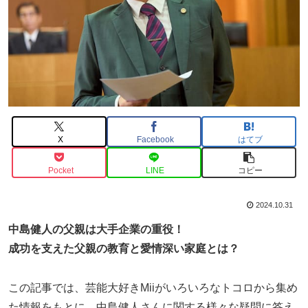
X
Facebook
はてブ
Pocket
LINE
コピー
2024.10.31
中島健人の父親は大手企業の重役！
成功を支えた父親の教育と愛情深い家庭とは？
この記事では、芸能大好きMiiがいろいろなトコロから集め
た情報をもとに、中島健人さんに関する様々な疑問に答え