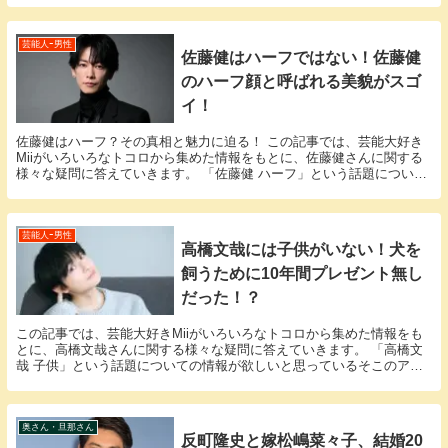
芸能人ｰ男性
佐藤健はハーフではない！佐藤健
のハーフ顔と呼ばれる美貌がスゴ
イ！
佐藤健はハーフ？その真相と魅力に迫る！ この記事では、芸能大好き
Miiがいろいろなトコロから集めた情報をもとに、佐藤健さんに関する
様々な疑問に答えていきます。 「佐藤健 ハーフ」という話題について
の情報が欲しいと思っているそこのアナタ必見！...
芸能人ｰ男性
高橋文哉には子供がいない！犬を
飼うために10年間プレゼント無し
だった！？
この記事では、芸能大好きMiiがいろいろなトコロから集めた情報をも
とに、高橋文哉さんに関する様々な疑問に答えていきます。 「高橋文
哉 子供」という話題についての情報が欲しいと思っているそこのアナ
タ必見！ 高橋文哉さんにまつわるエピソードにつ...
奥さん・旦那さん
反町隆史と嫁松嶋菜々子、結婚20