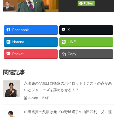
Facebook
X
Hatena
LINE
Pocket
Copy
関連記事
永瀬廉の父親は自衛隊のパイロット！テストの点が悪
いとジャニーズを辞めさせる！？
2024年11月4日
山田裕貴の父親は元プロ野球選手の山田和利！父に憧