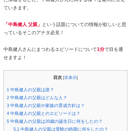
ていきます。
「中島健人 父親」
という話題についての情報が欲しいと思
っているそこのアナタ必見！
中島健人さんにまつわるエピソードについて
1分
で目を通
せますよ！
目次
[
非表示
]
1
中島健人の父親は誰？
2
中島健人の父親はどんな人？
3
中島健人の父親や家族の育成方針は？
4
中島健人の父親とのエピソードは？
5
中島健人の父親は20歳の誕生日に何をしたの？
5.1
中島健人の父親は受験の時期に何をしたの？