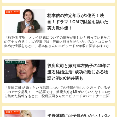
耀 父親」という話題についての情報が欲しいと思...
芸能人ｰ男性
柄本佑の推定年収が1億円！映
画！ドラマ！CMで財産を築いた
実力派俳優！
「柄本佑 年収」という話題についての情報が欲しいと思っているそこ
のアナタ必見！ この記事では、芸能大好きMiiがいろいろなトコロから
集めた情報をもとに、柄本佑さんのエピソードや年収に関する様々な疑
問に答えていきます。 柄本佑さんと柄本佑さん...
奥さん・旦那さん
役所広司と嫁河津左衛子の40年に
渡る結婚生活! 成功の陰にある物
語と初のCM共演も
「役所広司 結婚」という話題についての情報が欲しいと思っているそ
このアナタ必見！ この記事では、芸能大好きMiiがいろいろなトコロか
ら集めた情報をもとに、役所広司さんのエピソードやパートナーに関す
る様々な疑問に答えていきます。 役所広司さん...
芸能人ｰ男性
平野紫耀には子供がいない！バレ