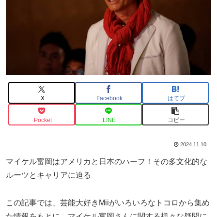
X
Facebook
はてブ
Pocket
LINE
コピー
2024.11.10
マイケル富岡はアメリカと日本のハーフ！その多文化的な
ルーツとキャリアに迫る
この記事では、芸能大好きMiiがいろいろなトコロから集め
た情報をもとに、マイケル富岡さんに関する様々な疑問に