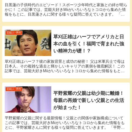
目黒蓮の子供時代のエピソード！スポーツ少年時代と家族との絆が明ら
かに！ この記事では、芸能大好きMiiがいろいろなトコロから集めた情
報をもとに、目黒蓮さんに関する様々な疑問に答えていきます。 「目
黒蓮 子供」という話題についての情報が欲しい...
芸能人ｰ男性
草刈正雄はハーフでアメリカと日
本の血を引く！福岡で育まれた強
い精神力が礎！？
草刈正雄はハーフ？彼の家族背景と成功の秘密！ 父は米軍兵士で母は
日本人、その複雑な過去と輝かしいキャリアの裏側を徹底解説！ この
記事では、芸能大好きMiiがいろいろなトコロから集めた情報をもと
に、草刈正雄さんに関する様々な疑問に答えていきま...
芸能人ｰ男性
平野紫耀の父親は幼少期に離婚！
母親の再婚で新しい父親との生活
が始まった！
平野紫耀の父親に関する最新情報！父親との関係や家族構成について
この記事では、芸能大好きMiiがいろいろなトコロから集めた情報をも
とに、平野紫耀さんに関する様々な疑問に答えていきます。 「平野紫