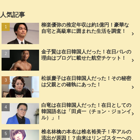
人気記事
柳楽優弥の推定年収は約1億円！豪華な
自宅と高級車に囲まれた生活を調査！
金子賢は在日韓国人だった！在日バレの
理由はブログに載せた航空チケット！
松坂慶子は在日韓国人だった！その秘密
は父親との確執にあった！
白竜は在日韓国人だった！在日としての
韓国語名は「田貞一（チョン・ジョンイ
ル）」！
椎名林檎の本名は椎名裕美子！卒アルの
流出が原因！？由来はリンゴスターへの