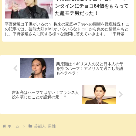
ンタインにチョコ64個をもらって
た超モテ男だった！
平野紫耀は子供がいるの？ 将来の家庭や子供への願望を徹底解説！ こ
の記事では、芸能大好きMiiがいろいろなトコロから集めた情報をもと
に、平野紫耀さんに関する様々な疑問に答えていきます。 「平野紫耀
子供」という話題についての情報が欲しいと思...
栗原類はイギリス人の父と日本人の母
を持つハーフ！アメリカで過ごし英語
もペラペラ！
吉沢亮はハーフではない！フランス人
役を演じたことが誤解の元！？
ホーム
芸能人ｰ男性