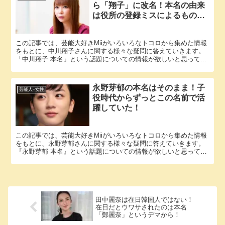
ら「翔子」に改名！本名の由来
は役所の登録ミスによるものだ
った！
この記事では、芸能大好きMiiがいろいろなトコロから集めた情報
をもとに、中川翔子さんに関する様々な疑問に答えていきます。
「中川翔子 本名」という話題についての情報が欲しいと思ってい
るそこのアナタ必見！ 中川翔子さんの本名にまつわるエピソー...
永野芽郁の本名はそのまま！子
芸能人ｰ女性
役時代からずっとこの名前で活
躍していた！
この記事では、芸能大好きMiiがいろいろなトコロから集めた情報
をもとに、永野芽郁さんに関する様々な疑問に答えていきます。
『永野芽郁 本名』という話題についての情報が欲しいと思ってい
るそこのアナタ必見！ 永野芽郁さんの本名にまつわるエピソー...
田中麗奈は在日韓国人ではない！
在日だとウワサされたのは本名
「鄭麗奈」というデマから！