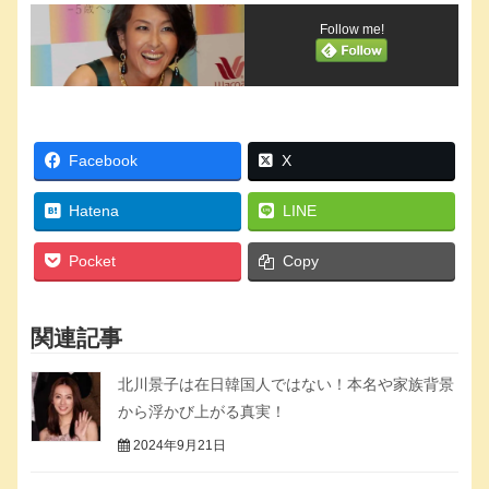
Follow me!
Facebook
X
Hatena
LINE
Pocket
Copy
関連記事
北川景子は在日韓国人ではない！本名や家族背景
から浮かび上がる真実！
2024年9月21日