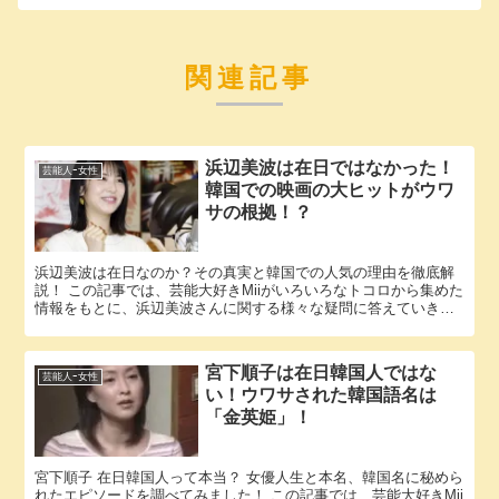
関連記事
浜辺美波は在日ではなかった！
芸能人ｰ女性
韓国での映画の大ヒットがウワ
サの根拠！？
浜辺美波は在日なのか？その真実と韓国での人気の理由を徹底解
説！ この記事では、芸能大好きMiiがいろいろなトコロから集めた
情報をもとに、浜辺美波さんに関する様々な疑問に答えていきま
す。 「浜辺美波 在日」という話題についての情報が欲しいと思...
宮下順子は在日韓国人ではな
芸能人ｰ女性
い！ウワサされた韓国語名は
「金英姫」！
宮下順子 在日韓国人って本当？ 女優人生と本名、韓国名に秘めら
れたエピソードを調べてみました！ この記事では、芸能大好きMii