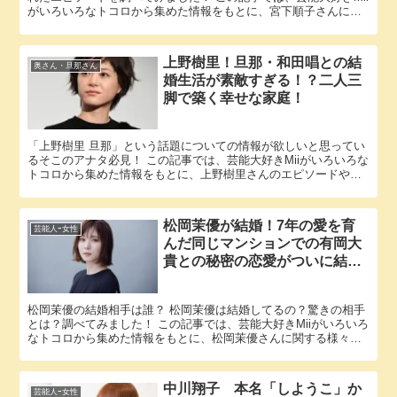
がいろいろなトコロから集めた情報をもとに、宮下順子さんに関
する様々な疑問に答えていきます。 「宮下順子 在日」とい...
上野樹里！旦那・和田唱との結
奥さん・旦那さん
婚生活が素敵すぎる！？二人三
脚で築く幸せな家庭！
「上野樹里 旦那」という話題についての情報が欲しいと思ってい
るそこのアナタ必見！ この記事では、芸能大好きMiiがいろいろな
トコロから集めた情報をもとに、上野樹里さんのエピソードやパ
ートナーに関する様々な疑問に答えていきます。 上野樹里さん...
松岡茉優が結婚！7年の愛を育
芸能人ｰ女性
んだ同じマンションでの有岡大
貴との秘密の恋愛がついに結
実！
松岡茉優の結婚相手は誰？ 松岡茉優は結婚してるの？驚きの相手
とは？調べてみました！ この記事では、芸能大好きMiiがいろいろ
なトコロから集めた情報をもとに、松岡茉優さんに関する様々な
疑問に答えていきます。 「松岡茉優 結婚」という話題につい...
中川翔子 本名「しようこ」か
芸能人ｰ女性