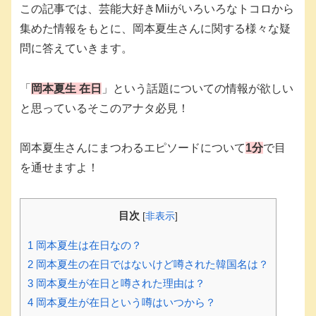
この記事では、芸能大好きMiiがいろいろなトコロから
集めた情報をもとに、岡本夏生さんに関する様々な疑
問に答えていきます。
「
岡本夏生 在日
」という話題についての情報が欲しい
と思っているそこのアナタ必見！
岡本夏生さんにまつわるエピソードについて
1分
で目
を通せますよ！
目次
[
非表示
]
1
岡本夏生は在日なの？
2
岡本夏生の在日ではないけど噂された韓国名は？
3
岡本夏生が在日と噂された理由は？
4
岡本夏生が在日という噂はいつから？