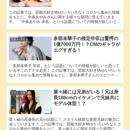
この記事では、芸能大好きMiiがいろいろなトコロから集めた情報
をもとに、中条あやみさんに関する様々な疑問に答えていきま
す。 「中条あやみ 本名」という話題についての情報が欲しいと思
っているそこのアナタ必見！ 中条あやみさんの本名にまつわる
エ...
多部未華子の推定年収は驚愕の
芸能人ｰ女性
1億7000万円！？CMのギャラが
エグすぎる！
「多部未華子 年収」という話題についての情報が欲しいと思って
いるそこのアナタ必見！ この記事では、芸能大好きMiiがいろいろ
なトコロから集めた情報をもとに、多部未華子さんのエピソード
や収入に関する様々な疑問に答えていきます。 多部未華子さん...
菜々緒には兄弟がいる！兄は身
芸能人ｰ女性
長188cmのイケメンで兄妹共に
モデル体型！？
菜々緒の高身長の兄が話題に！ スタイル抜群な美形兄妹の魅力に
迫っていきます！ この記事では、芸能大好きMiiがいろいろなトコ
ロから集めた情報をもとに、菜々緒さんに関する様々な疑問に答