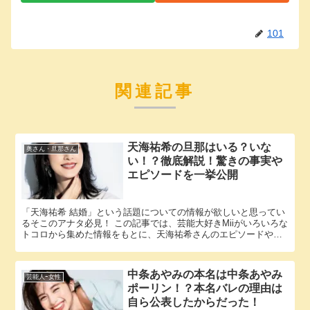
101
関連記事
天海祐希の旦那はいる？いな
奥さん・旦那さん
い！？徹底解説！驚きの事実や
エピソードを一挙公開
「天海祐希 結婚」という話題についての情報が欲しいと思ってい
るそこのアナタ必見！ この記事では、芸能大好きMiiがいろいろな
トコロから集めた情報をもとに、天海祐希さんのエピソードやパ
ートナーに関する様々な疑問に答えていきます。 天海祐希さん...
中条あやみの本名は中条あやみ
芸能人ｰ女性
ポーリン！？本名バレの理由は
自ら公表したからだった！