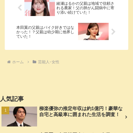
綾瀬はるかの父親は地域で信頼さ
れる農家！父の肺がん闘病中に寄
り添い続けていた！
本田翼の父親はバイク好きではな
かった！？父親は幼少期に他界し
ていた！
ホーム
芸能人ｰ女性
人気記事
柳楽優弥の推定年収は約1億円！豪華な
自宅と高級車に囲まれた生活を調査！