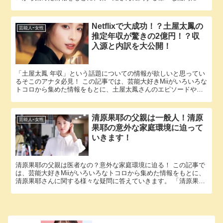
えていきます。 「菜々緒 兄弟」という話題についての情報が...
Netflixで大成功！？土屋太鳳の
芸能人ｰ女性
推定年収が驚きの2億円！？収
入源と内訳を大公開！
「土屋太鳳 年収」という話題についての情報が欲しいと思ってい
るそこのアナタ必見！ この記事では、芸能大好きMiiがいろいろな
トコロから集めた情報をもとに、土屋太鳳さんのエピソードや収
入に関する様々な疑問に答えていきます。 土屋太鳳さんと土屋...
清原果耶の父親は一般人！清原
芸能人ｰ女性
果耶の意外な家庭環境に迫って
いきます！
清原果耶の父親は医者なの？意外な家庭環境に迫る！ この記事で
は、芸能大好きMiiがいろいろなトコロから集めた情報をもとに、
清原果耶さんに関する様々な疑問に答えていきます。 「清原果耶
父親」という話題についての情報が欲しいと思っているそこの...