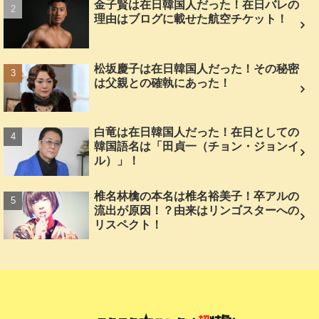
金子賢は在日韓国人だった！在日バレの
理由はブログに載せた航空チケット！
松坂慶子は在日韓国人だった！その秘密
は父親との確執にあった！
白竜は在日韓国人だった！在日としての
韓国語名は「田貞一（チョン・ジョンイ
ル）」！
椎名林檎の本名は椎名裕美子！卒アルの
流出が原因！？由来はリンゴスターへの
リスペクト！