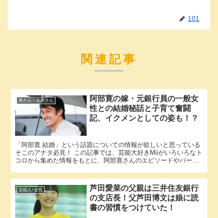
101
関連記事
阿部寛の嫁・元銀行員の一般女
奥さん・旦那さん
性との結婚秘話と子育て奮闘
記、イクメンとしての姿も！？
「阿部寛 結婚」という話題についての情報が欲しいと思っている
そこのアナタ必見！ この記事では、芸能大好きMiiがいろいろなト
コロから集めた情報をもとに、阿部寛さんのエピソードやパート
ナーに関する様々な疑問に答えていきます。 阿部寛さんと阿部...
芦田愛菜の父親は三井住友銀行
芸能人ｰ女性
の支店長！父芦田博文は娘に読
書の習慣をつけていた！