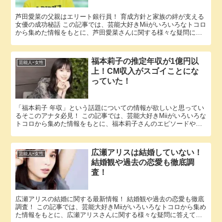
芦田愛菜の父親はエリート銀行員！ 育成方針と家族の絆が支える
女優の成功秘話 この記事では、芸能大好きMiiがいろいろなトコロ
から集めた情報をもとに、芦田愛菜さんに関する様々な疑問に答
えていきます。 「芦田愛菜 父親」という話題についての情報...
福本莉子の推定年収が1億円以
芸能人ｰ女性
上！CM収入がスゴイことにな
っていた！
「福本莉子 年収」という話題についての情報が欲しいと思ってい
るそこのアナタ必見！ この記事では、芸能大好きMiiがいろいろな
トコロから集めた情報をもとに、福本莉子さんのエピソードや彼
女に関する様々な疑問に答えていきます。 福本莉子さんと福本...
広瀬アリスは結婚していない！
芸能人ｰ女性
結婚観や過去の恋愛も徹底調
査！
広瀬アリスの結婚に関する最新情報！ 結婚観や過去の恋愛も徹底
調査！ この記事では、芸能大好きMiiがいろいろなトコロから集め
た情報をもとに、広瀬アリスさんに関する様々な疑問に答えてい