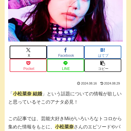
X
Facebook
はてブ
Pocket
LINE
コピー
2024.08.16
2024.08.29
「
小松菜奈 結婚
」という話題についての情報が欲しい
と思っているそこのアナタ必見！
この記事では、芸能大好きMiiがいろいろなトコロから
集めた情報をもとに、
小松菜奈
さんのエピソードやパ