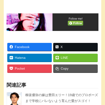
Follow me!
Facebook
X
Hatena
LINE
Pocket
Copy
関連記事
柳楽優弥の嫁は豊田エリー！19歳でのプロポーズ
まで学校にバレないよう育んだ愛がスゴイ！