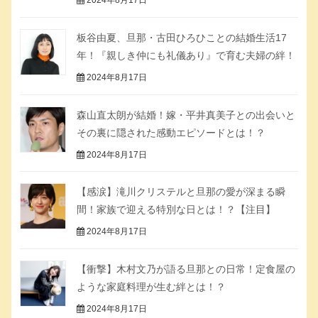
板谷由夏、旦那・古田ひろひことの結婚生活17
年！『親しき仲にも礼儀あり』で育む夫婦の絆！
2024年8月17日
森山直太朗が結婚！嫁・平井真美子との出会いと
その裏に隠された感動エピソードとは！？
2024年8月17日
【感涙】滝川クリステルと旦那の愛が深まる瞬
間！家族で迎える特別な日とは！？【注目】
2024年8月17日
【衝撃】木村文乃が語る旦那との日常！定食屋の
ような家庭料理が生む絆とは！？
2024年8月17日