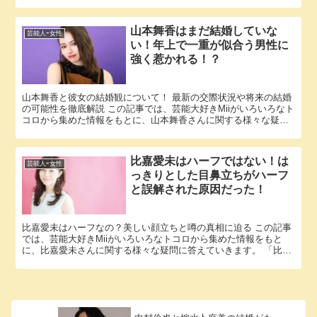
きます。 「広瀬アリス 結婚」という話題についての情報が欲...
山本舞香はまだ結婚していな
芸能人ｰ女性
い！年上で一重が似合う男性に
強く惹かれる！？
山本舞香と彼女の結婚観について！ 最新の交際状況や将来の結婚
の可能性を徹底解説 この記事では、芸能大好きMiiがいろいろなト
コロから集めた情報をもとに、山本舞香さんに関する様々な疑問
に答えていきます。 「山本舞香 結婚」という話題についての...
比嘉愛未はハーフではない！は
芸能人ｰ女性
っきりとした目鼻立ちがハーフ
と誤解された原因だった！
比嘉愛未はハーフなの？美しい顔立ちと噂の真相に迫る この記事
では、芸能大好きMiiがいろいろなトコロから集めた情報をもと
に、比嘉愛未さんに関する様々な疑問に答えていきます。 「比嘉
愛未 ハーフ」という話題についての情報が欲しいと思っている
そ...