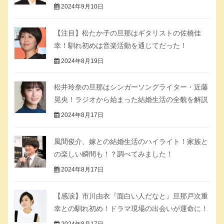
2024年9月10日
【注目】松たか子の旦那はギタリストの佐橋佳
幸！馴れ初めは音楽活動を通じてだった！
2024年8月19日
松井玲奈の旦那はシンガーソングライター・近藤
晃央！ラジオから始まった結婚生活の全貌を解説
2024年8月17日
風間俊介、嫁との結婚生活のハイライト！家族と
の楽しい瞬間も！？調べてみました！
2024年8月17日
【感涙】市川由衣『面白い人だなと』旦那戸次重
幸との馴れ初め！ドラマ現場の出会いが運命に！
2024年8月17日