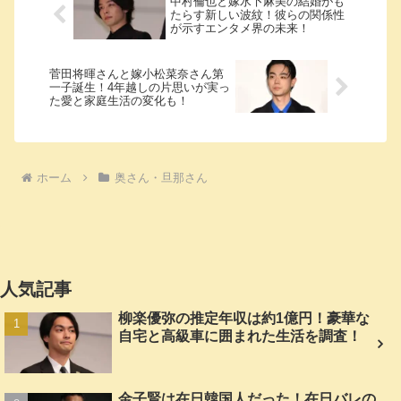
中村倫也と嫁水卜麻美の結婚がも
たらす新しい波紋！彼らの関係性
が示すエンタメ界の未来！
菅田将暉さんと嫁小松菜奈さん第
一子誕生！4年越しの片思いが実っ
た愛と家庭生活の変化も！
ホーム
奥さん・旦那さん
人気記事
柳楽優弥の推定年収は約1億円！豪華な
自宅と高級車に囲まれた生活を調査！
金子賢は在日韓国人だった！在日バレの