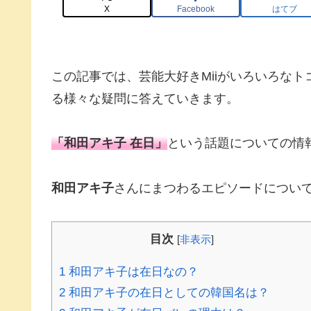
X
Facebook
はてブ
この記事では、芸能大好きMiiがいろいろな
る様々な疑問に答えていきます。
「
和田アキ子 在日
」
という話題についての情
和田アキ子
さんにまつわるエピソードについ
目次
[
非表示
]
1
和田アキ子は在日なの？
2
和田アキ子の在日としての韓国名は？