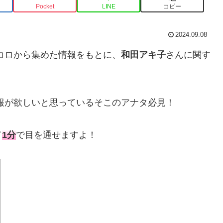
Pocket
LINE
コピー
2024.09.08
トコロから集めた情報をもとに、
和田アキ子
さんに関す
報が欲しいと思っているそこのアナタ必見！
て
1分
で目を通せますよ！