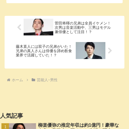
るそこのアナタ必見！ 杉野遥亮さんの本名にまつわるエピソー...
菅田将暉の兄弟は全員イケメン！
次男は音楽活動中、三男はモデル
兼俳優として注目！？
藤木直人には双子の兄弟がいた！
兄弟の真人さんは俳優を諦め飲食
業界で活躍していた！？
ホーム
芸能人ｰ男性
人気記事
柳楽優弥の推定年収は約1億円！豪華な