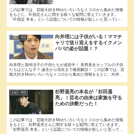
この記事では、芸能大好きMiiがいろいろなトコロから集めた情報
をもとに、R-指定さんに関する様々な疑問に答えていきます。
「R-指定 本名」という話題についての情報が欲しいと思っている
そこのアナタ必見！ R-指定さんの本名にまつわるエピソー...
向井理には子供がいる！ママチ
芸能人ｰ男性
ャリで送り迎えをするイクメン
パパの姿が話題！？
向井理と国仲涼子の子供たちが成長中！ 美男美女カップルの子供
たちはどんな子？ 誕生から現在まで徹底解説！ この記事では、芸
能大好きMiiがいろいろなトコロから集めた情報をもとに、向井理
さんに関する様々な疑問に答えていきます。 「向井理 子供...
杉野遥亮の本名が「杉田遥
芸能人ｰ男性
亮」！芸名の由来は家族を守る
ための決断だった！
この記事では、芸能大好きMiiがいろいろなトコロから集めた情報
をもとに、杉野遥亮さんに関する様々な疑問に答えていきます。
「杉野遥亮 本名」という話題についての情報が欲しいと思ってい