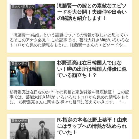
滝藤賢一の嫁との素敵なエピソ
奥さん・旦那さん
ードを大公開！夫婦仲や出会い
の秘話も紹介します！
「滝藤賢一 結婚」という話題についての情報が欲しいと思ってい
るそこのアナタ必見！ この記事では、芸能大好きMiiがいろいろな
トコロから集めた情報をもとに、滝藤賢一さんのエピソードやパ
ートナーに関する様々な疑問に答えていきます。 滝藤賢一さん...
杉野遥亮は在日韓国人ではな
芸能人ｰ男性
い！噂の出所は韓国人俳優に似
ている顔立ち！？
杉野遥亮は在日なのか？ その真相と家族背景を徹底検証！ この記
事では、芸能大好きMiiが いろいろなトコロから集めた情報をもと
に、 杉野遥亮さんに関する 様々な疑問に答えていきます。 「杉
野遥亮 在日」という話題についての情報が欲しいと思っ...
R-指定の本名は野上恭平！由来
芸能人ｰ男性
にはラップへの情熱が込められ
ていた！